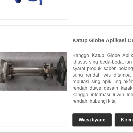
Katup Globe Aplikasi C
Kanggo Katup Globe Aplik
khusus sing beda-beda, lan
syarat produk saben pelan
suhu rendah wis ditampa 
reputasi sing apik. ing a
rendah duwe desain karakte
kanggo informasi luwih l
rendah, hubungi kita.
Waca liyane
Kirim