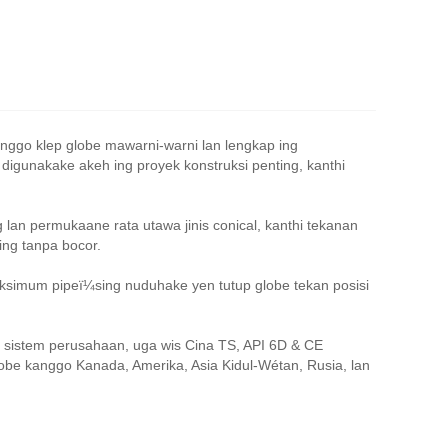
anggo klep globe mawarni-warni lan lengkap ing
 digunakake akeh ing proyek konstruksi penting, kanthi
g lan permukaane rata utawa jinis conical, kanthi tekanan
ing tanpa bocor.
aksimum pipeï¼sing nuduhake yen tutup globe tekan posisi
 sistem perusahaan, uga wis Cina TS, API 6D & CE
globe kanggo Kanada, Amerika, Asia Kidul-Wétan, Rusia, lan