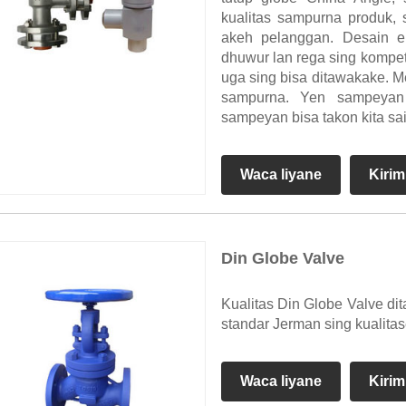
kualitas sampurna produk, 
akeh pelanggan. Desain ek
dhuwur lan rega sing kompeti
uga sing bisa ditawakake. Me
sampurna. Yen sampeyan
sampeyan bisa takon kita sai
Waca liyane
Kirim
Din Globe Valve
Kualitas Din Globe Valve d
standar Jerman sing kualita
Waca liyane
Kirim