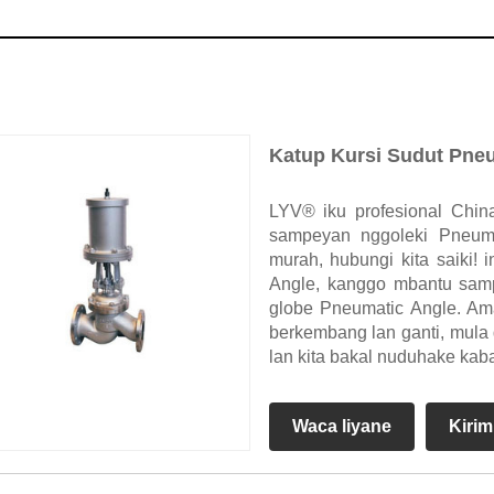
Katup Kursi Sudut Pne
LYV® iku profesional Chin
sampeyan nggoleki Pneuma
murah, hubungi kita saiki! 
Angle, kanggo mbantu samp
globe Pneumatic Angle. Am
berkembang lan ganti, mula
lan kita bakal nuduhake kabar
Waca liyane
Kirim