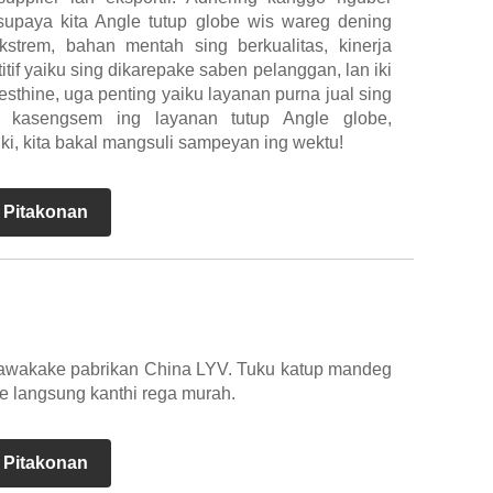
supaya kita Angle tutup globe wis wareg dening
strem, bahan mentah sing berkualitas, kinerja
tif yaiku sing dikarepake saben pelanggan, lan iki
sthine, uga penting yaiku layanan purna jual sing
 kasengsem ing layanan tutup Angle globe,
ki, kita bakal mangsuli sampeyan ing wektu!
 Pitakonan
itawakake pabrikan China LYV. Tuku katup mandeg
se langsung kanthi rega murah.
 Pitakonan