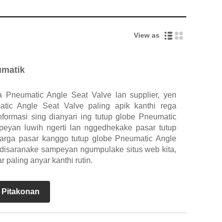
View as
umatik
a Pneumatic Angle Seat Valve lan supplier, yen
tic Angle Seat Valve paling apik kanthi rega
informasi sing dianyari ing tutup globe Pneumatic
eyan luwih ngerti lan nggedhekake pasar tutup
arga pasar kanggo tutup globe Pneumatic Angle
 disaranake sampeyan ngumpulake situs web kita,
 paling anyar kanthi rutin.
 Pitakonan