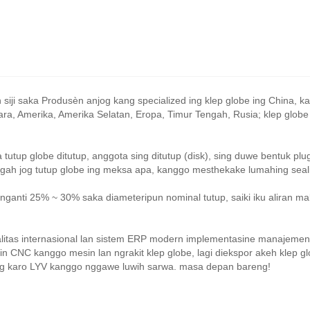
iji saka Produsèn anjog kang specialized ing klep globe ing China, k
ara, Amerika, Amerika Selatan, Eropa, Timur Tengah, Rusia; klep globe
 tutup globe ditutup, anggota sing ditutup (disk), sing duwe bentuk plu
tengah jog tutup globe ing meksa apa, kanggo mesthekake lumahing seal
nganti 25% ~ 30% saka diameteripun nominal tutup, saiki iku aliran m
litas internasional lan sistem ERP modern implementasine manajemen
sin CNC kanggo mesin lan ngrakit klep globe, lagi diekspor akeh klep 
ng karo LYV kanggo nggawe luwih sarwa. masa depan bareng!