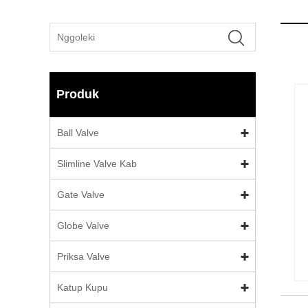
Produk
Ball Valve
Slimline Valve Kab
Gate Valve
Globe Valve
Priksa Valve
Katup Kupu