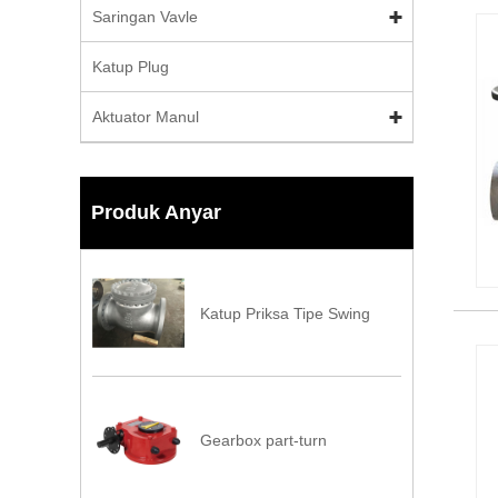
Saringan Vavle
Katup Plug
Aktuator Manul
Produk Anyar
Katup Priksa Tipe Swing
Gearbox part-turn