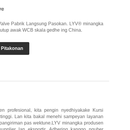
ve
Valve Pabrik Langsung Pasokan. LYV® minangka
 tutup awak WCB skala gedhe ing China.
 Pitakonan
en profesional, kita pengin nyedhiyakake Kursi
s tinggi. Lan kita bakal menehi sampeyan layanan
n pangiriman pas wektune.LYV minangka produsen
supplier lan eksportir. Adhering kanggo nguber