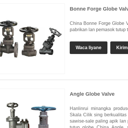
Bonne Forge Globe Val
China Bonne Forge Globe 
pabrikan lan pemasok tutup
Waca liyane
Kirim
Angle Globe Valve
Hanlinrui minangka produs
Skala Cilik sing berkualita
sawise-sale paling apik la
tutup globe China Angle, 