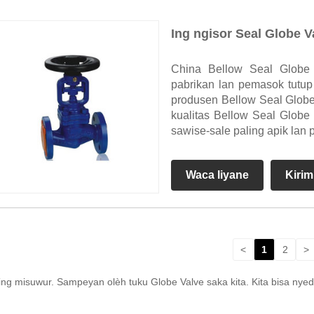
Ing ngisor Seal Globe V
China Bellow Seal Globe 
pabrikan lan pemasok tutu
produsen Bellow Seal Globe
kualitas Bellow Seal Globe
sawise-sale paling apik lan
Waca liyane
Kirim
<
1
2
>
g misuwur. Sampeyan olèh tuku Globe Valve saka kita. Kita bisa nyedh