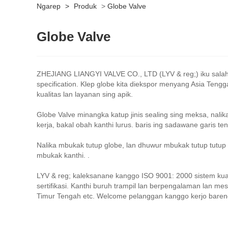
Ngarep
>
Produk
>
Globe Valve
Globe Valve
ZHEJIANG LIANGYI VALVE CO., LTD (LYV & reg;) iku salah s
specification. Klep globe kita diekspor menyang Asia Tengg
kualitas lan layanan sing apik.
Globe Valve minangka katup jinis sealing sing meksa, nalika
kerja, bakal obah kanthi lurus. baris ing sadawane garis 
Nalika mbukak tutup globe, lan dhuwur mbukak tutup tutup 
mbukak kanthi. .
LYV & reg; kaleksanane kanggo ISO 9001: 2000 sistem kua
sertifikasi. Kanthi buruh trampil lan berpengalaman lan me
Timur Tengah etc. Welcome pelanggan kanggo kerjo bare