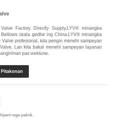
alve
Valve Factory Directly Supply.LYV® minangka
p Bellows skala gedhe ing China.LYV® minangka
 Valve profesional, kita pengin menehi sampeyan
 Valve. Lan kita bakal menehi sampeyan layanan
 pangiriman pas wektune.
 Pitakonan
iyani rega pabrik.