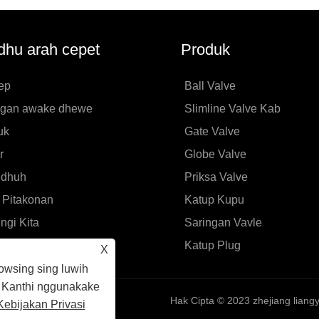
hu arah cepet
Produk
ep
Ball Valve
gan awake dhewe
Slimline Valve Kab
uk
Gate Valve
r
Globe Valve
dhuh
Priksa Valve
 Pitakonan
Katup Kupu
ngi Kita
Saringan Vavle
Katup Plug
X
wsing sing luwih
i. Kanthi nggunakake
Hak Cipta © 2023 zhejiang liangyi
Kebijakan Privasi