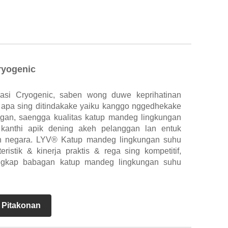
ryogenic
asi Cryogenic, saben wong duwe keprihatinan
 apa sing ditindakake yaiku kanggo nggedhekake
ggan, saengga kualitas katup mandeg lingkungan
kanthi apik dening akeh pelanggan lan entuk
kèh negara. LYV® Katup mandeg lingkungan suhu
ristik & kinerja praktis & rega sing kompetitif,
engkap babagan katup mandeg lingkungan suhu
 Pitakonan